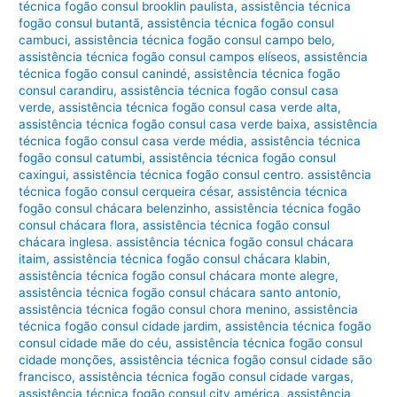
técnica fogão consul brooklin paulista
,
assistência técnica
fogão consul butantã
,
assistência técnica fogão consul
cambuci
,
assistência técnica fogão consul campo belo
,
assistência técnica fogão consul campos elíseos
,
assistência
técnica fogão consul canindé
,
assistência técnica fogão
consul carandiru
,
assistência técnica fogão consul casa
verde
,
assistência técnica fogão consul casa verde alta
,
assistência técnica fogão consul casa verde baixa
,
assistência
técnica fogão consul casa verde média
,
assistência técnica
fogão consul catumbi
,
assistência técnica fogão consul
caxingui
,
assistência técnica fogão consul centro. assistência
técnica fogão consul cerqueira césar
,
assistência técnica
fogão consul chácara belenzinho
,
assistência técnica fogão
consul chácara flora
,
assistência técnica fogão consul
chácara inglesa. assistência técnica fogão consul chácara
itaim
,
assistência técnica fogão consul chácara klabin
,
assistência técnica fogão consul chácara monte alegre
,
assistência técnica fogão consul chácara santo antonio
,
assistência técnica fogão consul chora menino
,
assistência
técnica fogão consul cidade jardim
,
assistência técnica fogão
consul cidade mãe do céu
,
assistência técnica fogão consul
cidade monções
,
assistência técnica fogão consul cidade são
francisco
,
assistência técnica fogão consul cidade vargas
,
assistência técnica fogão consul city américa
,
assistência