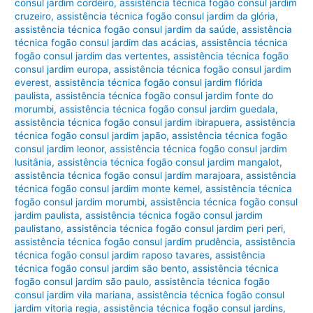
consul jardim cordeiro
,
assistência técnica fogão consul jardim
cruzeiro
,
assistência técnica fogão consul jardim da glória
,
assistência técnica fogão consul jardim da saúde
,
assistência
técnica fogão consul jardim das acácias
,
assistência técnica
fogão consul jardim das vertentes
,
assistência técnica fogão
consul jardim europa
,
assistência técnica fogão consul jardim
everest
,
assistência técnica fogão consul jardim flórida
paulista
,
assistência técnica fogão consul jardim fonte do
morumbi
,
assistência técnica fogão consul jardim guedala
,
assistência técnica fogão consul jardim ibirapuera
,
assistência
técnica fogão consul jardim japão
,
assistência técnica fogão
consul jardim leonor
,
assistência técnica fogão consul jardim
lusitânia
,
assistência técnica fogão consul jardim mangalot
,
assistência técnica fogão consul jardim marajoara
,
assistência
técnica fogão consul jardim monte kemel
,
assistência técnica
fogão consul jardim morumbi
,
assistência técnica fogão consul
jardim paulista
,
assistência técnica fogão consul jardim
paulistano
,
assistência técnica fogão consul jardim peri peri
,
assistência técnica fogão consul jardim prudência
,
assistência
técnica fogão consul jardim raposo tavares
,
assistência
técnica fogão consul jardim são bento
,
assistência técnica
fogão consul jardim são paulo
,
assistência técnica fogão
consul jardim vila mariana
,
assistência técnica fogão consul
jardim vitoria regia
,
assistência técnica fogão consul jardins
,