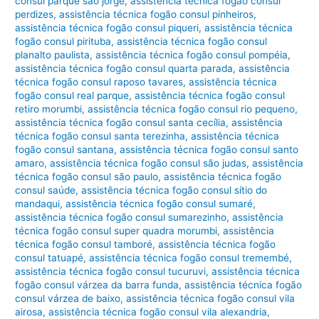
consul parque são jorge
,
assistência técnica fogão consul
perdizes
,
assistência técnica fogão consul pinheiros
,
assistência técnica fogão consul piqueri
,
assistência técnica
fogão consul pirituba
,
assistência técnica fogão consul
planalto paulista
,
assistência técnica fogão consul pompéia
,
assistência técnica fogão consul quarta parada
,
assistência
técnica fogão consul raposo tavares
,
assistência técnica
fogão consul real parque
,
assistência técnica fogão consul
retiro morumbi
,
assistência técnica fogão consul rio pequeno
,
assistência técnica fogão consul santa cecília
,
assistência
técnica fogão consul santa terezinha
,
assistência técnica
fogão consul santana
,
assistência técnica fogão consul santo
amaro
,
assistência técnica fogão consul são judas
,
assistência
técnica fogão consul são paulo
,
assistência técnica fogão
consul saúde
,
assistência técnica fogão consul sítio do
mandaqui
,
assistência técnica fogão consul sumaré
,
assistência técnica fogão consul sumarezinho
,
assistência
técnica fogão consul super quadra morumbi
,
assistência
técnica fogão consul tamboré
,
assistência técnica fogão
consul tatuapé
,
assistência técnica fogão consul tremembé
,
assistência técnica fogão consul tucuruvi
,
assistência técnica
fogão consul várzea da barra funda
,
assistência técnica fogão
consul várzea de baixo
,
assistência técnica fogão consul vila
airosa
,
assistência técnica fogão consul vila alexandria
,