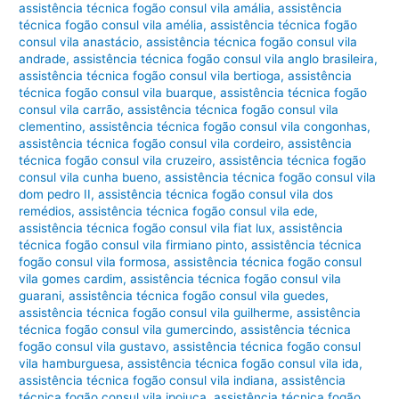
assistência técnica fogão consul vila amália
,
assistência
técnica fogão consul vila amélia
,
assistência técnica fogão
consul vila anastácio
,
assistência técnica fogão consul vila
andrade
,
assistência técnica fogão consul vila anglo brasileira
,
assistência técnica fogão consul vila bertioga
,
assistência
técnica fogão consul vila buarque
,
assistência técnica fogão
consul vila carrão
,
assistência técnica fogão consul vila
clementino
,
assistência técnica fogão consul vila congonhas
,
assistência técnica fogão consul vila cordeiro
,
assistência
técnica fogão consul vila cruzeiro
,
assistência técnica fogão
consul vila cunha bueno
,
assistência técnica fogão consul vila
dom pedro II
,
assistência técnica fogão consul vila dos
remédios
,
assistência técnica fogão consul vila ede
,
assistência técnica fogão consul vila fiat lux
,
assistência
técnica fogão consul vila firmiano pinto
,
assistência técnica
fogão consul vila formosa
,
assistência técnica fogão consul
vila gomes cardim
,
assistência técnica fogão consul vila
guarani
,
assistência técnica fogão consul vila guedes
,
assistência técnica fogão consul vila guilherme
,
assistência
técnica fogão consul vila gumercindo
,
assistência técnica
fogão consul vila gustavo
,
assistência técnica fogão consul
vila hamburguesa
,
assistência técnica fogão consul vila ida
,
assistência técnica fogão consul vila indiana
,
assistência
técnica fogão consul vila ipojuca
,
assistência técnica fogão