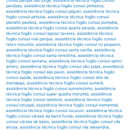
consul parque são jorge
,
assistência técnica fogão consul
perdizes
,
assistência técnica fogão consul pinheiros
,
assistência técnica fogão consul piqueri
,
assistência técnica
fogão consul pirituba
,
assistência técnica fogão consul
planalto paulista
,
assistência técnica fogão consul pompéia
,
assistência técnica fogão consul quarta parada
,
assistência
técnica fogão consul raposo tavares
,
assistência técnica
fogão consul real parque
,
assistência técnica fogão consul
retiro morumbi
,
assistência técnica fogão consul rio pequeno
,
assistência técnica fogão consul santa cecília
,
assistência
técnica fogão consul santa terezinha
,
assistência técnica
fogão consul santana
,
assistência técnica fogão consul santo
amaro
,
assistência técnica fogão consul são judas
,
assistência
técnica fogão consul são paulo
,
assistência técnica fogão
consul saúde
,
assistência técnica fogão consul sítio do
mandaqui
,
assistência técnica fogão consul sumaré
,
assistência técnica fogão consul sumarezinho
,
assistência
técnica fogão consul super quadra morumbi
,
assistência
técnica fogão consul tamboré
,
assistência técnica fogão
consul tatuapé
,
assistência técnica fogão consul tremembé
,
assistência técnica fogão consul tucuruvi
,
assistência técnica
fogão consul várzea da barra funda
,
assistência técnica fogão
consul várzea de baixo
,
assistência técnica fogão consul vila
airosa
,
assistência técnica fogão consul vila alexandria
,