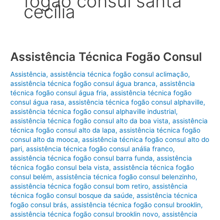
fogão consul santa
cecília
Assistência Técnica Fogão Consul
Assistência
,
assistência técnica fogão consul aclimação
,
assistência técnica fogão consul água branca
,
assistência
técnica fogão consul água fria
,
assistência técnica fogão
consul água rasa
,
assistência técnica fogão consul alphaville
,
assistência técnica fogão consul alphaville industrial
,
assistência técnica fogão consul alto da boa vista
,
assistência
técnica fogão consul alto da lapa
,
assistência técnica fogão
consul alto da mooca
,
assistência técnica fogão consul alto do
pari
,
assistência técnica fogão consul anália franco
,
assistência técnica fogão consul barra funda
,
assistência
técnica fogão consul bela vista
,
assistência técnica fogão
consul belém
,
assistência técnica fogão consul belenzinho
,
assistência técnica fogão consul bom retiro
,
assistência
técnica fogão consul bosque da saúde
,
assistência técnica
fogão consul brás
,
assistência técnica fogão consul brooklin
,
assistência técnica fogão consul brooklin novo
,
assistência