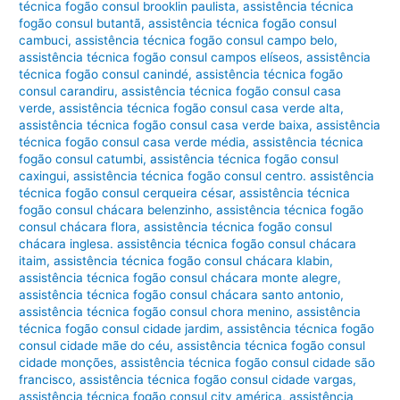
técnica fogão consul brooklin paulista
,
assistência técnica
fogão consul butantã
,
assistência técnica fogão consul
cambuci
,
assistência técnica fogão consul campo belo
,
assistência técnica fogão consul campos elíseos
,
assistência
técnica fogão consul canindé
,
assistência técnica fogão
consul carandiru
,
assistência técnica fogão consul casa
verde
,
assistência técnica fogão consul casa verde alta
,
assistência técnica fogão consul casa verde baixa
,
assistência
técnica fogão consul casa verde média
,
assistência técnica
fogão consul catumbi
,
assistência técnica fogão consul
caxingui
,
assistência técnica fogão consul centro. assistência
técnica fogão consul cerqueira césar
,
assistência técnica
fogão consul chácara belenzinho
,
assistência técnica fogão
consul chácara flora
,
assistência técnica fogão consul
chácara inglesa. assistência técnica fogão consul chácara
itaim
,
assistência técnica fogão consul chácara klabin
,
assistência técnica fogão consul chácara monte alegre
,
assistência técnica fogão consul chácara santo antonio
,
assistência técnica fogão consul chora menino
,
assistência
técnica fogão consul cidade jardim
,
assistência técnica fogão
consul cidade mãe do céu
,
assistência técnica fogão consul
cidade monções
,
assistência técnica fogão consul cidade são
francisco
,
assistência técnica fogão consul cidade vargas
,
assistência técnica fogão consul city américa
,
assistência