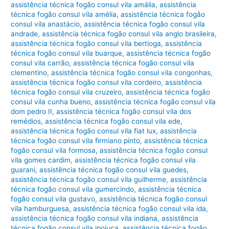
assistência técnica fogão consul vila amália
,
assistência
técnica fogão consul vila amélia
,
assistência técnica fogão
consul vila anastácio
,
assistência técnica fogão consul vila
andrade
,
assistência técnica fogão consul vila anglo brasileira
,
assistência técnica fogão consul vila bertioga
,
assistência
técnica fogão consul vila buarque
,
assistência técnica fogão
consul vila carrão
,
assistência técnica fogão consul vila
clementino
,
assistência técnica fogão consul vila congonhas
,
assistência técnica fogão consul vila cordeiro
,
assistência
técnica fogão consul vila cruzeiro
,
assistência técnica fogão
consul vila cunha bueno
,
assistência técnica fogão consul vila
dom pedro II
,
assistência técnica fogão consul vila dos
remédios
,
assistência técnica fogão consul vila ede
,
assistência técnica fogão consul vila fiat lux
,
assistência
técnica fogão consul vila firmiano pinto
,
assistência técnica
fogão consul vila formosa
,
assistência técnica fogão consul
vila gomes cardim
,
assistência técnica fogão consul vila
guarani
,
assistência técnica fogão consul vila guedes
,
assistência técnica fogão consul vila guilherme
,
assistência
técnica fogão consul vila gumercindo
,
assistência técnica
fogão consul vila gustavo
,
assistência técnica fogão consul
vila hamburguesa
,
assistência técnica fogão consul vila ida
,
assistência técnica fogão consul vila indiana
,
assistência
técnica fogão consul vila ipojuca
,
assistência técnica fogão