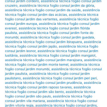
consul jardim cordeiro
,
assistência técnica fogão consul jardim
cruzeiro
,
assistência técnica fogão consul jardim da glória
,
assistência técnica fogão consul jardim da saúde
,
assistência
técnica fogão consul jardim das acácias
,
assistência técnica
fogão consul jardim das vertentes
,
assistência técnica fogão
consul jardim europa
,
assistência técnica fogão consul jardim
everest
,
assistência técnica fogão consul jardim flórida
paulista
,
assistência técnica fogão consul jardim fonte do
morumbi
,
assistência técnica fogão consul jardim guedala
,
assistência técnica fogão consul jardim ibirapuera
,
assistência
técnica fogão consul jardim japão
,
assistência técnica fogão
consul jardim leonor
,
assistência técnica fogão consul jardim
lusitânia
,
assistência técnica fogão consul jardim mangalot
,
assistência técnica fogão consul jardim marajoara
,
assistência
técnica fogão consul jardim monte kemel
,
assistência técnica
fogão consul jardim morumbi
,
assistência técnica fogão consul
jardim paulista
,
assistência técnica fogão consul jardim
paulistano
,
assistência técnica fogão consul jardim peri peri
,
assistência técnica fogão consul jardim prudência
,
assistência
técnica fogão consul jardim raposo tavares
,
assistência
técnica fogão consul jardim são bento
,
assistência técnica
fogão consul jardim são paulo
,
assistência técnica fogão
consul jardim vila mariana
,
assistência técnica fogão consul
jardim vitoria regia
,
assistência técnica fogão consul jardins
,